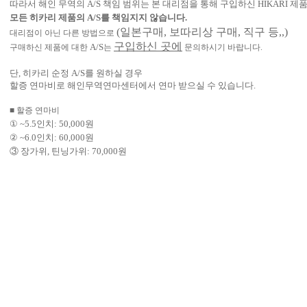
따라서 해인 무역의
A/S
책임 범위는 본 대리점을 통해 구입하신
HIKARI
제품
모든 히카리 제품의
A/S
를 책임지지 않습니다
.
(
일본구매
,
보따리상 구매
,
직구 등
,,)
대리점이 아닌 다른 방법으로
구입하신 곳에
A/S
구매하신 제품에 대한
는
문의하시기 바랍니다
.
단
, 히카리 순정 A/S를 원하실
경우
할증 연마비로 해인무역연마센터에서 연마 받으실 수 있습니다
.
■ 할증 연마비
①
~5.5
인치
: 50,000
원
②
~6.0
인치
: 60,000
원
③ 장가위
,
틴닝가위
: 70,000
원
1.게시판에 글을 올리실 때는 반드시 본명 기재 부탁드립니다.
2.가격 및 제품 사양 문의는 02-516-0744로 문의하시면 자세하게 상담해 드
: 게시판을 통한 가격문의는 악용의 우려가 있어 제한적으로 상담해 드리고