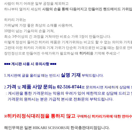
사람이 하기 어려운 일부 공정을 제외하고
하나부터 열까지 세심히
사람의 손을 통해
다듬어지고 만들어진 핸드메이드 가위입
히카리 가위는
가위날에 가장 좋은 최상의 소재를 사용하여,
10명이 넘는 기술자의 손을 거쳐,
최소 3주이상의 긴 과정을 거쳐야만 비로소 가위 1정이 만들어집니다.
이렇게 정성이 들어간 히카리 제품은 기계가위와는 비교도 할 수 없는 의미와 가치
그런데 이런 히카리 가위와 기계 가위가 단순히 가격으로만 비교될 때는 참으로 안
장인정신으로 만들어진 수제가위가 필요하실 때
히카리
를 기억해 주세요~!
■
■
■
게시판 사용 시 유의사항
■
■
■
실
명 기재
1.게시판에 글을 올리실 때는 반드시
부탁드립니다.
가격
제품 사양 문의
02-516-0744
2.
및
는
로 문의하시면 자세하게 상담해 
: 게시판을 통한 가격문의는 악용의 우려가 있어 제한적으로 상담해 드리고
가격문의 원하시는 분은 가급적 본사로 전화문의 부탁드립니다.
히카리정식대리점을 통하지 않고
※
구매하신
히카리가위에 대한 연마수
해인무역은 일본
HIKARI SCISSORS
의 한국총판대리점입니다
.