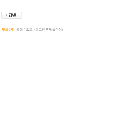
덧글 0개
|
조회수
2251
(로그인 후 덧글작성)